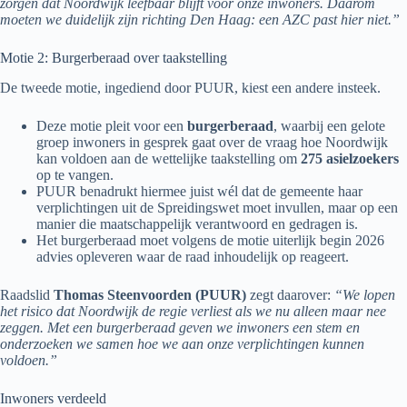
zorgen dat Noordwijk leefbaar blijft voor onze inwoners. Daarom
moeten we duidelijk zijn richting Den Haag: een AZC past hier niet.”
Motie 2: Burgerberaad over taakstelling
De tweede motie, ingediend door PUUR, kiest een andere insteek.
Deze motie pleit voor een
burgerberaad
, waarbij een gelote
groep inwoners in gesprek gaat over de vraag hoe Noordwijk
kan voldoen aan de wettelijke taakstelling om
275 asielzoekers
op te vangen.
PUUR benadrukt hiermee juist wél dat de gemeente haar
verplichtingen uit de Spreidingswet moet invullen, maar op een
manier die maatschappelijk verantwoord en gedragen is.
Het burgerberaad moet volgens de motie uiterlijk begin 2026
advies opleveren waar de raad inhoudelijk op reageert.
Raadslid
Thomas Steenvoorden (PUUR)
zegt daarover:
“We lopen
het risico dat Noordwijk de regie verliest als we nu alleen maar nee
zeggen. Met een burgerberaad geven we inwoners een stem en
onderzoeken we samen hoe we aan onze verplichtingen kunnen
voldoen.”
Inwoners verdeeld