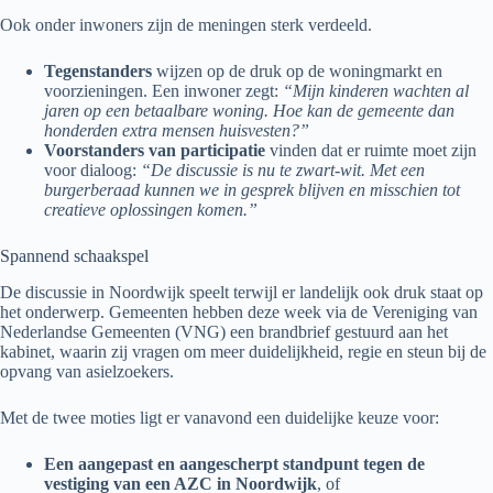
Ook onder inwoners zijn de meningen sterk verdeeld.
Tegenstanders
wijzen op de druk op de woningmarkt en
voorzieningen. Een inwoner zegt:
“Mijn kinderen wachten al
jaren op een betaalbare woning. Hoe kan de gemeente dan
honderden extra mensen huisvesten?”
Voorstanders van participatie
vinden dat er ruimte moet zijn
voor dialoog:
“De discussie is nu te zwart-wit. Met een
burgerberaad kunnen we in gesprek blijven en misschien tot
creatieve oplossingen komen.”
Spannend schaakspel
De discussie in Noordwijk speelt terwijl er landelijk ook druk staat op
het onderwerp. Gemeenten hebben deze week via de Vereniging van
Nederlandse Gemeenten (VNG) een brandbrief gestuurd aan het
kabinet, waarin zij vragen om meer duidelijkheid, regie en steun bij de
opvang van asielzoekers.
Met de twee moties ligt er vanavond een duidelijke keuze voor:
Een aangepast en aangescherpt standpunt tegen de
vestiging van een AZC in Noordwijk
, of