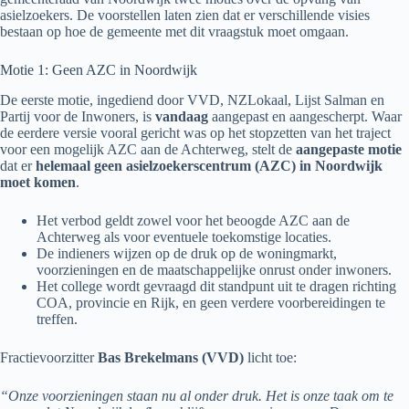
asielzoekers. De voorstellen laten zien dat er verschillende visies
bestaan op hoe de gemeente met dit vraagstuk moet omgaan.
Motie 1: Geen AZC in Noordwijk
De eerste motie, ingediend door VVD, NZLokaal, Lijst Salman en
Partij voor de Inwoners, is
vandaag
aangepast en aangescherpt. Waar
de eerdere versie vooral gericht was op het stopzetten van het traject
voor een mogelijk AZC aan de Achterweg, stelt de
aangepaste motie
dat er
helemaal geen asielzoekerscentrum (AZC) in Noordwijk
moet komen
.
Het verbod geldt zowel voor het beoogde AZC aan de
Achterweg als voor eventuele toekomstige locaties.
De indieners wijzen op de druk op de woningmarkt,
voorzieningen en de maatschappelijke onrust onder inwoners.
Het college wordt gevraagd dit standpunt uit te dragen richting
COA, provincie en Rijk, en geen verdere voorbereidingen te
treffen.
Fractievoorzitter
Bas Brekelmans (VVD)
licht toe:
“Onze voorzieningen staan nu al onder druk. Het is onze taak om te