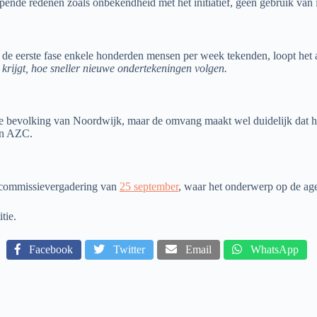
pende redenen zoals onbekendheid met het initiatief, geen gebruik van i
in de eerste fase enkele honderden mensen per week tekenden, loopt het a
 krijgt, hoe sneller nieuwe ondertekeningen volgen.
e bevolking van Noordwijk, maar de omvang maakt wel duidelijk dat het
een AZC.
de commissievergadering van
25 september
, waar het onderwerp op de age
tie.
Facebook
Twitter
Email
WhatsApp