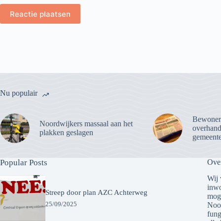
Reactie plaatsen
Nu populair
Bewoner
Noordwijkers massaal aan het
overhandi
plakken geslagen
gemeente
Popular Posts
Ove
Wij 
inwo
Streep door plan AZC Achterweg
moge
25/09/2025
Noor
fung