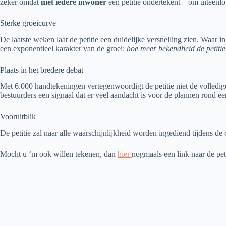
zeker omdat
niet iedere inwoner
een petitie ondertekent – om uiteenlo
Sterke groeicurve
De laatste weken laat de petitie een duidelijke versnelling zien. Waar 
een exponentieel karakter van de groei:
hoe meer bekendheid de petitie
Plaats in het bredere debat
Met 6.000 handtekeningen vertegenwoordigt de petitie niet de volledig
bestuurders een signaal dat er veel aandacht is voor de plannen rond 
Vooruitblik
De petitie zal naar alle waarschijnlijkheid worden ingediend tijdens 
Mocht u ‘m ook willen tekenen, dan
hier
nogmaals een link naar de peti