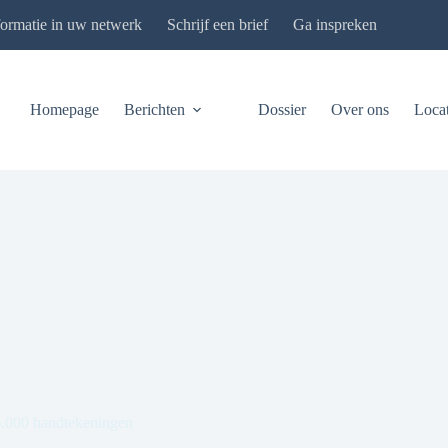
formatie in uw netwerk
Schrijf een brief
Ga inspreken
Homepage
Berichten
Dossier
Over ons
Locat
6.000 handtekeningen