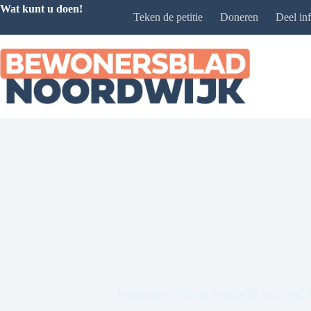
Ga
Wat kunt u doen!
Teken de petitie
Doneren
Deel in
naar
de
inhoud
Petitie tegen AZC in Noordwijk ruim over 