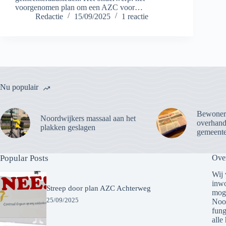
voorgenomen plan om een AZC voor…
Redactie
15/09/2025
1 reactie
Nu populair
Bewoner
Noordwijkers massaal aan het
overhandi
plakken geslagen
gemeente
Popular Posts
Ove
Wij 
inwo
Streep door plan AZC Achterweg
moge
25/09/2025
Noor
fung
alle