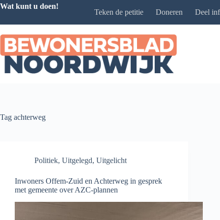
Ga
Wat kunt u doen!
Teken de petitie
Doneren
Deel in
naar
de
inhoud
Tag
achterweg
Politiek
,
Uitgelegd
,
Uitgelicht
Inwoners Offem-Zuid en Achterweg in gesprek
met gemeente over AZC-plannen