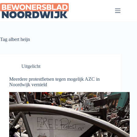
Ga
naar
de
inhoud
Tag
albert heijn
Uitgelicht
Meerdere protestfietsen tegen mogelijk AZC in
Noordwijk vernield