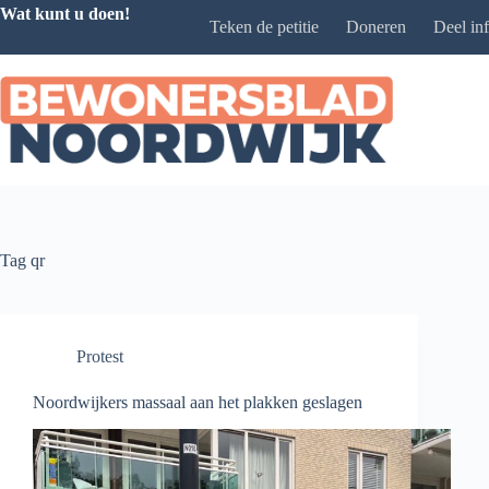
Ga
Wat kunt u doen!
Teken de petitie
Doneren
Deel in
naar
de
inhoud
Tag
qr
Protest
Noordwijkers massaal aan het plakken geslagen