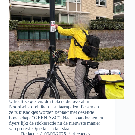
U heeft ze gezien: de stickers die overal in
Noordwijk opduiken. Lantaarnpalen, fietsen en
zelfs bushokjes worden beplakt met dezelfde
boodschap: “GEEN AZC”. Naast spandoeken en
flyers lijkt de stickeractie nu de nieuwste manier
van protest. Op elke sticker staat…
Redactie
09/09/2025
4 reacties