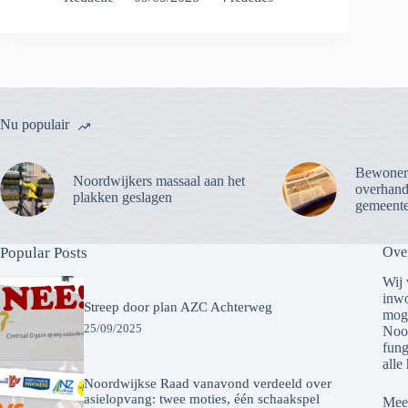
Nu populair
Bewoner
Noordwijkers massaal aan het
overhandi
plakken geslagen
gemeente
Popular Posts
Ove
Wij 
inwo
Streep door plan AZC Achterweg
moge
25/09/2025
Noor
fung
alle
Noordwijkse Raad vanavond verdeeld over
asielopvang: twee moties, één schaakspel
Meer