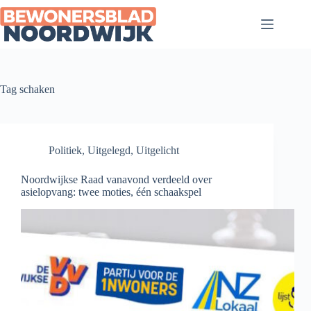
Ga
naar
de
inhoud
Tag
schaken
Politiek
,
Uitgelegd
,
Uitgelicht
Noordwijkse Raad vanavond verdeeld over
asielopvang: twee moties, één schaakspel