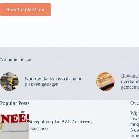
Reactie plaatsen
Nu populair
Bewoner
Noordwijkers massaal aan het
overhandi
plakken geslagen
gemeente
Popular Posts
Ove
Wij 
inwo
Streep door plan AZC Achterweg
moge
25/09/2025
Noor
fung