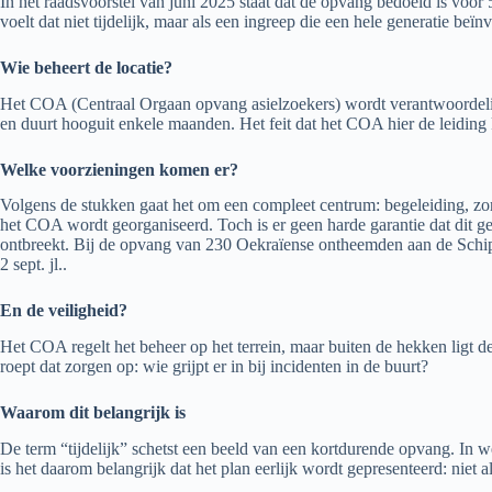
In het raadsvoorstel van juni 2025 staat dat de opvang bedoeld is voor 
voelt dat niet tijdelijk, maar als een ingreep die een hele generatie beïnv
Wie beheert de locatie?
Het COA (Centraal Orgaan opvang asielzoekers) wordt verantwoordelij
en duurt hooguit enkele maanden. Het feit dat het COA hier de leiding kr
Welke voorzieningen komen er?
Volgens de stukken gaat het om een compleet centrum: begeleiding, zorg
het COA wordt georganiseerd. Toch is er geen harde garantie dat dit g
ontbreekt. Bij de opvang van 230 Oekraïense ontheemden aan de Schipp
2 sept. jl..
En de veiligheid?
Het COA regelt het beheer op het terrein, maar buiten de hekken ligt de
roept dat zorgen op: wie grijpt er in bij incidenten in de buurt?
Waarom dit belangrijk is
De term “tijdelijk” schetst een beeld van een kortdurende opvang. In w
is het daarom belangrijk dat het plan eerlijk wordt gepresenteerd: niet 