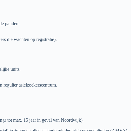
nde panden.
ers die wachten op registratie).
lijke units.
.
n regulier asielzoekerscentrum.
ging) tot max. 15 jaar in geval van Noordwijk).
clusief gezinnen en alleenstaande minderjarige vreemdelingen (AMV’s).