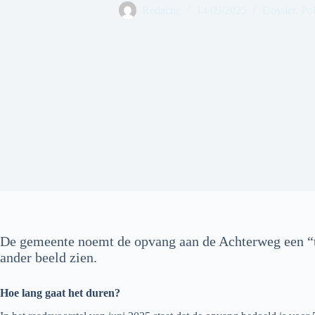
Redactie
14/09/2025
Dossier
,
Pol
De gemeente noemt de opvang aan de Achterweg een “tij
ander beeld zien.
Hoe lang gaat het duren?