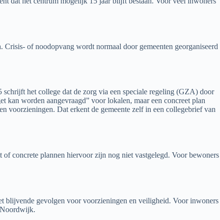
ent dat het centrum mogelijk 15 jaar blijft bestaan. Voor veel inwoners
a. Crisis- of noodopvang wordt normaal door gemeenten georganiseerd
schrijft het college dat de zorg via een speciale regeling (GZA) door
udget kan worden aangevraagd” voor lokalen, maar een concreet plan
 voorzieningen. Dat erkent de gemeente zelf in een collegebrief van
it of concrete plannen hiervoor zijn nog niet vastgelegd. Voor bewoners
met blijvende gevolgen voor voorzieningen en veiligheid. Voor inwoners
r Noordwijk.