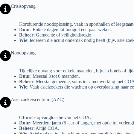
Crisisopvang
Kortdurende noodoplossing, vaak in sporthallen of leegstaa
Duur
: Enkele dagen tot hooguit een paar weken.
Beheer
: Gemeente of veiligheidsregio.
Wie
: Iedereen die acuut onderdak nodig heeft (bijv. asielzoek
Noodopvang
Tijdelijke opvang voor enkele maanden, bijv. in hotels of tijde
Duur
: Meestal 3 tot 6 maanden.
Beheer
: Meestal gemeente, soms in samenwerking met COA
Wie
: Vaak asielzoekers die wachten op overplaatsing naar ee
Asielzoekerscentrum (AZC)
Officiële opvanglocatie van het COA.
Duur
: Meerdere jaren (5 jaar of langer, met optie tot verlen
Beheer
: Altijd COA.
Wie
: Asielzoekers in afwachting van een verblijfsstatus, in