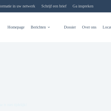
formatie in uw netwerk
Schrijf een brief
Ga inspreken
Homepage
Berichten
Dossier
Over ons
Locat
is niet tijdelijk!