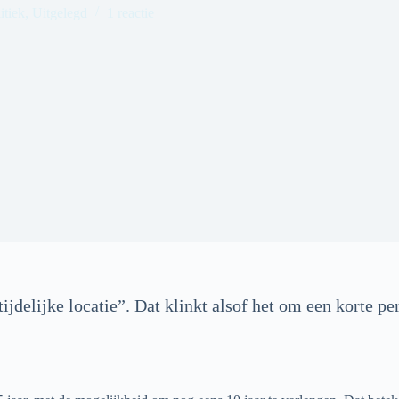
itiek
,
Uitgelegd
1 reactie
delijke locatie”. Dat klinkt alsof het om een korte pe