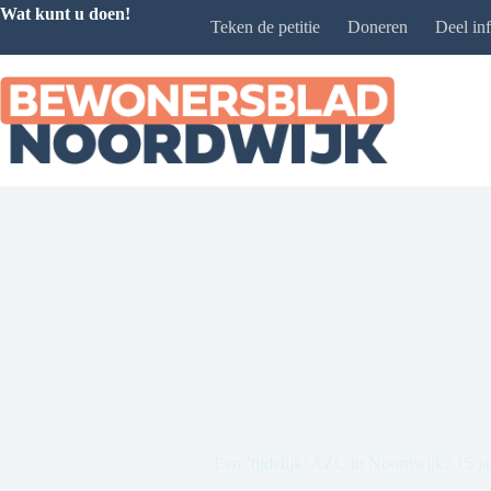
Ga
Wat kunt u doen!
Teken de petitie
Doneren
Deel in
naar
de
inhoud
Een ’tijdelijk’ AZC in Noordwijk? 15 jaar 