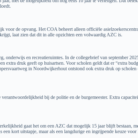
5 jaar, met de mogelijkheid om nog eens 10 jaar te verlengen. Dat betek
loedt.
k voor de opvang. Het COA beheert alleen officiële asielzoekerscentr
ijgt, laat zien dat dit in alle opzichten een volwaardig AZC is.
, onderwijs en recreatieruimtes. In de collegebrief van september 2025 
een extra druk geeft op huisartsen. Voor scholen geldt dat er “extra b
ersvaartweg in Noordwijkerhout ontstond ook extra druk op scholen en
 verantwoordelijkheid bij de politie en de burgemeester. Extra capacite
erkelijkheid gaat het om een AZC dat mogelijk 15 jaar blijft bestaan, 
als een kort uitstapje, maar als een langdurige en ingrijpende keuze voo